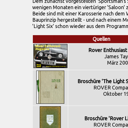
Dem zunächst vorgestellten 'Sportsman's 
wenigen Monaten ein viertüriger 'Saloon' zu
Beide sind mit einer Karosserie nach de
Bauprinzip hergestellt - und nach einem Mo
'Light Six' schon wieder aus dem Progr
Quellen
Rover Enthusiast
James Tay
März 20
Broschüre 'The Light 
ROVER Compan
Oktober 1
Broschüre 'Rover Li
ROVER Compan