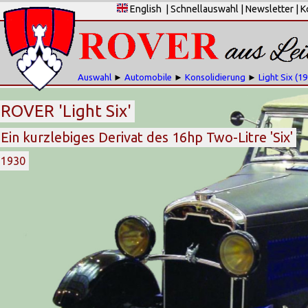
English
|
Schnellauswahl
|
Newsletter
|
K
Auswahl
►
Automobile
►
Konsolidierung
►
Light Six (1
ROVER 'Light Six'
Ein kurzlebiges Derivat des 16hp Two-Litre 'Six'
1930