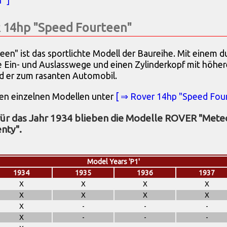
" ]
 14hp "Speed Fourteen"
" ist das sportlichte Modell der Baureihe. Mit einem du
e Ein- und Auslasswege und einen Zylinderkopf mit höher
d er zum rasanten Automobil.
 den einzelnen Modellen unter
[ ⇒ Rover 14hp "Speed Four
ür das Jahr 1934 blieben die Modelle ROVER "Mete
nty".
Model Years 'P1'
1934
1935
1936
1937
X
X
X
X
X
X
X
X
X
-
-
-
X
-
-
-