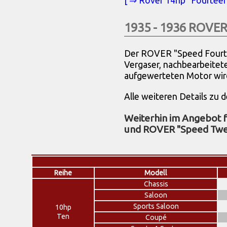
[ ⇒ Rover 14hp "Fourteen
1935 - 1936 ROVER
Der ROVER "Speed Fourteen
Vergaser, nachbearbeitet
aufgewerteten Motor wir
Alle weiteren Details zu
Weiterhin im Angebot f
und ROVER "Speed Twe
Reihe
Modell
Chassis
Saloon
Sports Saloon
10hp
Ten
Coupé