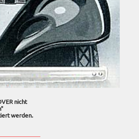
OVER nicht
n"
iert werden.