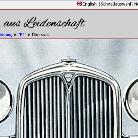
English
|
Schnellauswahl
|
N
dierung
►
"P1"
► Übersicht