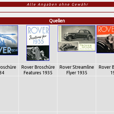
A l l e A n g a b e n o h n e G e w ä h r
Quellen
roschüre
Rover Broschüre
Rover Streamline
Rover 
34
Features 1935
Flyer 1935
1