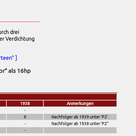
rch drei
er Verdichtung
teen" ]
or" als 16hp
1938
Anmerkungen
-
X
Nachfolger ab 1939 unter 'P2'.
-
Nachfolger ab 1938 unter 'P2"
-