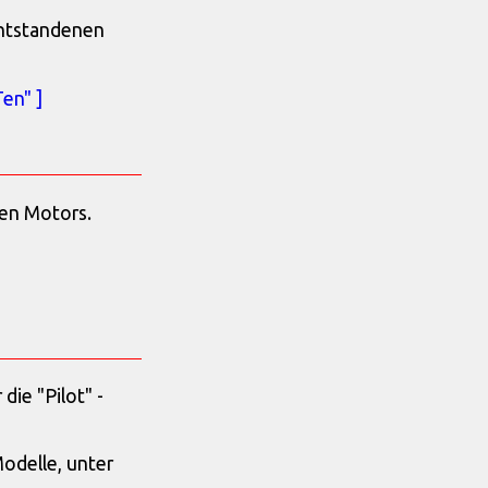
entstandenen
en" ]
en Motors.
ie "Pilot" -
Modelle, unter