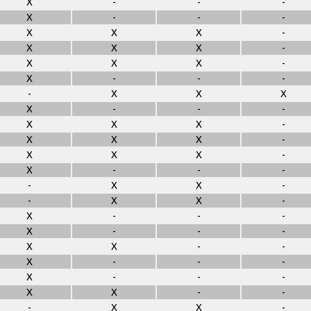
X
-
-
-
X
-
-
-
X
X
X
-
X
X
X
-
X
X
X
-
X
-
-
-
-
X
X
X
X
-
-
-
X
X
X
-
X
X
X
-
X
X
X
-
X
-
-
-
-
X
X
-
-
X
X
-
X
-
-
-
X
-
-
-
X
X
-
-
X
-
-
-
X
-
-
-
X
X
-
-
-
X
X
-